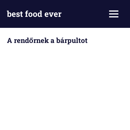
Skip
to
best food ever
MENU
content
A rendőrnek a bárpultot