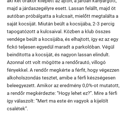
aki két órakor kilépett az ajtón, a járdán kanyargott,
majd a járdaszegélyre esett. Lassan felállt, majd öt
autóban próbálgatta a kulcsait, mielőtt megtalálta a
saját kocsiját. Miután beült a kocsijába, 2-3 percig
tapogatózott a kulcsaival. Közben a klub összes
vendége beült a kocsijába, és elhajtott, így ez az egy
fickó teljesen egyedül maradt a parkolóban. Végül
beindította a kocsiját, és nagyon lassan elindult.
Azonnal ott volt mögötte a rendőrautó, villogó
fényekkel. A rendőr megkérte a férfit, hogy végezzen
alkoholszondás tesztet, amibe a férfi készségesen
beleegyezett. Amikor az eredmény 0,0%-ot mutatott,
a rendőr megkérdezte: “Hogy lehet ez?”. Mire a férfi
így válaszolt: “Mert ma este én vagyok a kijelölt
csalétek”.