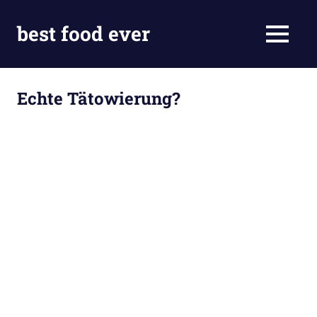
Skip
to
best food ever
MENU
content
Echte Tätowierung?