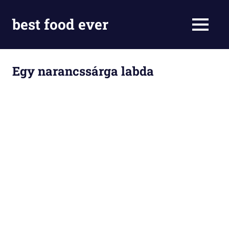
Skip
to
best food ever
MENU
content
Egy narancssárga labda