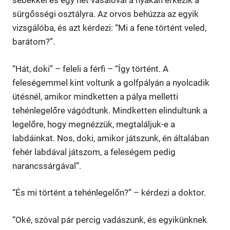
sebekkel és egy hét vasalóval a nyakán érkezik a
sürgősségi osztályra. Az orvos behúzza az egyik
vizsgálóba, és azt kérdezi: “Mi a fene történt veled,
barátom?”.
“Hát, doki” – feleli a férfi – “Így történt. A
feleségemmel kint voltunk a golfpályán a nyolcadik
ütésnél, amikor mindketten a pálya melletti
tehénlegelőre vágódtunk. Mindketten elindultunk a
legelőre, hogy megnézzük, megtaláljuk-e a
labdáinkat. Nos, doki, amikor játszunk, én általában
fehér labdával játszom, a feleségem pedig
narancssárgával”.
“És mi történt a tehénlegelőn?” – kérdezi a doktor.
“Oké, szóval pár percig vadászunk, és egyikünknek