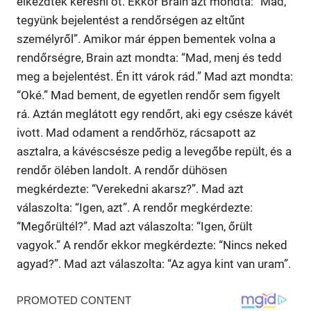
elkezdték keresni őt. Ekkor Brain azt mondta: “Mad,
tegyünk bejelentést a rendőrségen az eltűnt
személyről”. Amikor már éppen bementek volna a
rendőrségre, Brain azt mondta: “Mad, menj és tedd
meg a bejelentést. Én itt várok rád.” Mad azt mondta:
“Oké.” Mad bement, de egyetlen rendőr sem figyelt
rá. Aztán meglátott egy rendőrt, aki egy csésze kávét
ivott. Mad odament a rendőrhöz, rácsapott az
asztalra, a kávéscsésze pedig a levegőbe repült, és a
rendőr ölében landolt. A rendőr dühösen
megkérdezte: “Verekedni akarsz?”. Mad azt
válaszolta: “Igen, azt”. A rendőr megkérdezte:
“Megőrültél?”. Mad azt válaszolta: “Igen, őrült
vagyok.” A rendőr ekkor megkérdezte: “Nincs neked
agyad?”. Mad azt válaszolta: “Az agya kint van uram”.