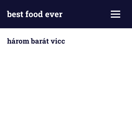
Skip
to
best food ever
MENU
content
három barát vicc