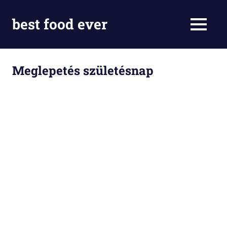
Skip
to
best food ever
MENU
content
Meglepetés születésnap