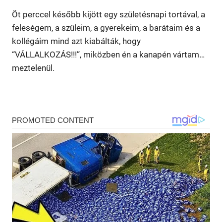
Öt perccel később kijött egy születésnapi tortával, a
feleségem, a szüleim, a gyerekeim, a barátaim és a
kollégáim mind azt kiabálták, hogy
“VÁLLALKOZÁS!!!”, miközben én a kanapén vártam…
meztelenül.