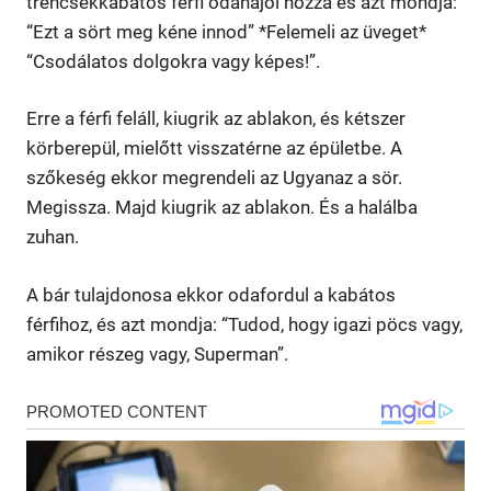
trencsekkabátos férfi odahajol hozzá és azt mondja:
“Ezt a sört meg kéne innod” *Felemeli az üveget*
“Csodálatos dolgokra vagy képes!”.
Erre a férfi feláll, kiugrik az ablakon, és kétszer
körberepül, mielőtt visszatérne az épületbe. A
szőkeség ekkor megrendeli az Ugyanaz a sör.
Megissza. Majd kiugrik az ablakon. És a halálba
zuhan.
A bár tulajdonosa ekkor odafordul a kabátos
férfihoz, és azt mondja: “Tudod, hogy igazi pöcs vagy,
amikor részeg vagy, Superman”.