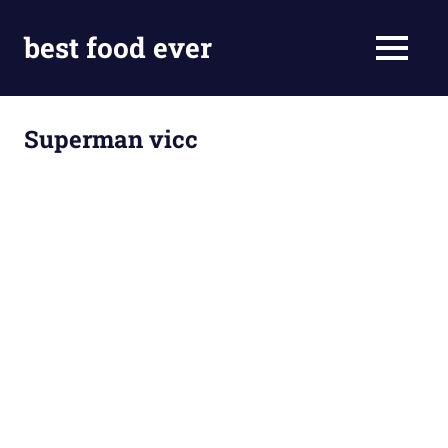
Skip
to
best food ever
MENU
content
Superman vicc