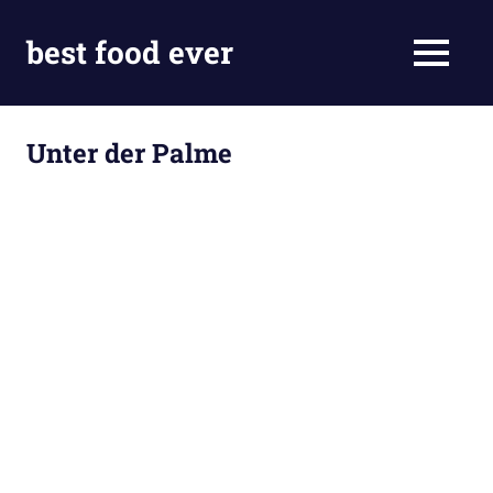
Skip
to
best food ever
MENU
content
Unter der Palme