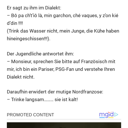
Er sagt zu ihm im Dialekt:
– Bô pa ch’t’iô là, min garchon, ché vaques, y z’on kié
d’din !!!!
(Trink das Wasser nicht, mein Junge, die Kühe haben
hineingeschissen!!!).
Der Jugendliche antwortet ihm:
– Monsieur, sprechen Sie bitte auf Französisch mit
mir, ich bin ein Pariser, PSG-Fan und verstehe Ihren
Dialekt nicht.
Daraufhin erwidert der mutige Nordfranzose:
– Trinke langsam……… sie ist kalt!