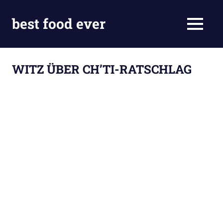
Skip
to
best food ever
MENU
content
WITZ ÜBER CH’TI-RATSCHLAG