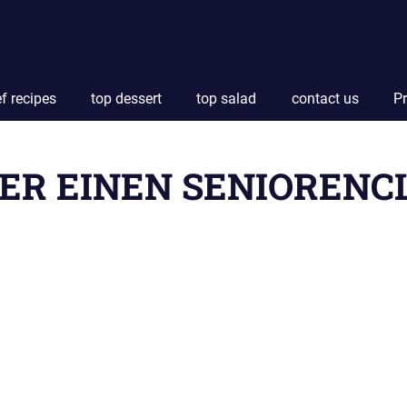
f recipes
top dessert
top salad
contact us
Pr
ER EINEN SENIORENC