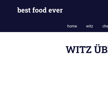
Skip
best food ever
to
content
home
witz
che
WITZ ÜB